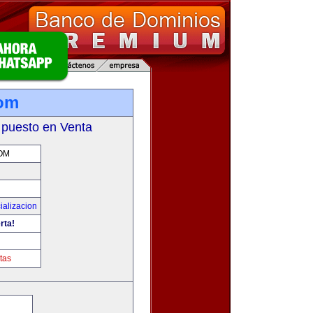
com
 puesto en Venta
OM
ializacion
rta!
tas