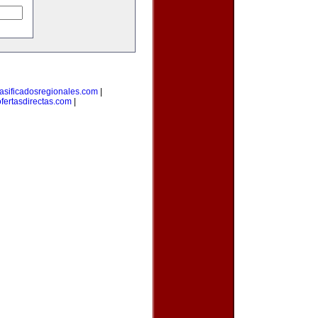
lasificadosregionales.com
|
ofertasdirectas.com
|