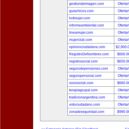
gestiondeimagen.com
Ofertar
guiachicos.com
Ofertar
hotmujer.com
Ofertar
informeambiental.com
Ofertar
lineamujer.com
Ofertar
mujerclub.com
Ofertar
opinionciudadana.com
$2,900.
RegistroDeNombres.com
$600.0
registrosocial.com
$650.0
segurodepensiones.com
Ofertar
seguropersonal.com
Ofertar
sociosclub.com
$660.0
terapiagrupal.com
Ofertar
tradicionargentina.com
Ofertar
votociudadano.com
Ofertar
zonadeseguridad.com
$990.0