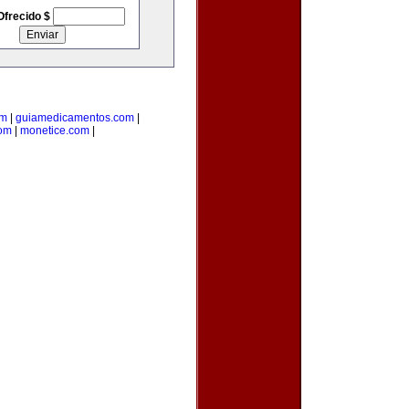
Ofrecido $
om
|
guiamedicamentos.com
|
com
|
monetice.com
|