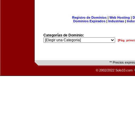
Registro de Dominios
|
Web Hosting
|
D
Dominios Expirados
|
Industrias
|
Indu
Categorías de Dominio:
[Pág. princi
** Precios expre
© 2002/2022 Solo10.com