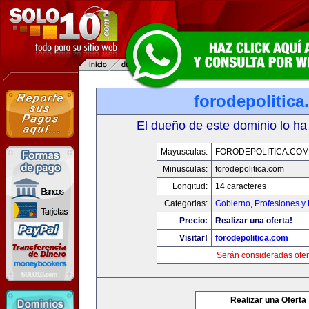
forodepolitic
El dueño de este dominio lo ha
Mayusculas:
FORODEPOLITICA.COM
Minusculas:
forodepolitica.com
Longitud:
14 caracteres
Categorias:
Gobierno
,
Profesiones y
Precio:
Realizar una oferta!
Visitar!
forodepolitica.com
Serán consideradas ofer
Realizar una Oferta