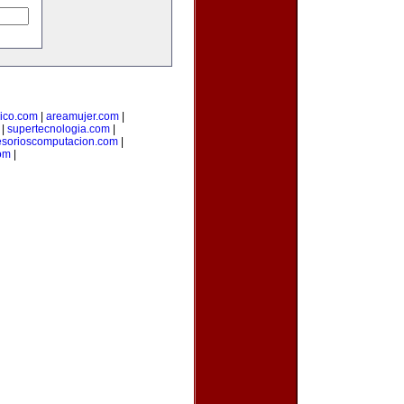
ico.com
|
areamujer.com
|
|
supertecnologia.com
|
esorioscomputacion.com
|
com
|