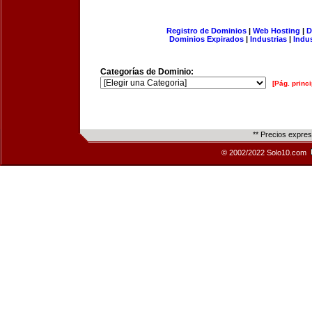
Registro de Dominios
|
Web Hosting
|
D
Dominios Expirados
|
Industrias
|
Indu
Categorías de Dominio:
[Pág. princi
** Precios expre
© 2002/2022 Solo10.com