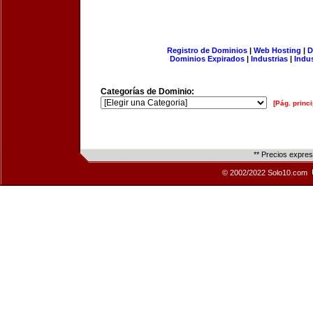
Registro de Dominios
|
Web Hosting
|
D
Dominios Expirados
|
Industrias
|
Indu
Categorías de Dominio:
[Pág. princi
** Precios expre
© 2002/2022 Solo10.com